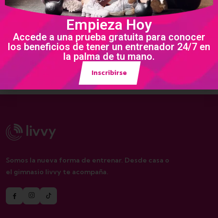
Empieza Hoy
Accede a una prueba gratuita para conocer
los beneficios de tener un entrenador 24/7 en
la palma de tu mano.
¿Entrenas y no ves resultados? Aquí te platicamos
por qué…
Inscribirse
Ver más
Somos la nueva forma de entrenar. Desde casa o
el gimnasio livvy te acompaña.