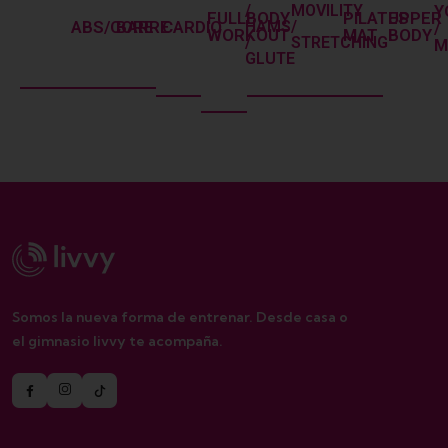
Y
/
MOVILITY
FULLBODY
PILATES
UPPER
ABS/CORE
BARRE
CARDIO
HAMS
/
/
WORKOUT
MAT
BODY
/
STRETCHING
M
GLUTE
Somos la nueva forma de entrenar. Desde casa o
el gimnasio livvy te acompaña.