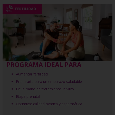
PROGRAMA IDEAL PARA
Aumentar fertilidad
Prepararte para un embarazo saludable
De la mano de tratamiento In vitro
Etapa prenatal
Optimizar calidad ovárica y espermática