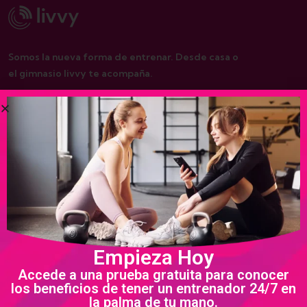
Somos la nueva forma de entrenar. Desde casa o
el gimnasio livvy te acompaña.
De interés
Nosotros
Programas
Política de privacidad
Empieza Hoy
Términos y condiciones
Accede a una prueba gratuita para conocer
los beneficios de tener un entrenador 24/7 en
la palma de tu mano.