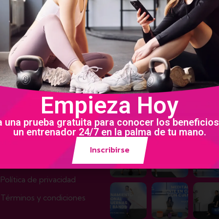
o. Considera uno de nuestros programas para desbloquear los vi
Empieza Hoy
 interés
Galería
 una prueba gratuita para conocer los beneficios
un entrenador 24/7 en la palma de tu mano.
Nosotros
Inscribirse
Programas
Política de privacidad
Términos y condiciones