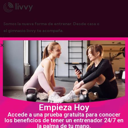
Somos la nueva forma de entrenar. Desde casa o
el gimnasio livvy te acompaña.
De interés
Nosotros
Programas
Política de privacidad
Empieza Hoy
Términos y condiciones
Accede a una prueba gratuita para conocer
los beneficios de tener un entrenador 24/7 en
la palma de tu mano.