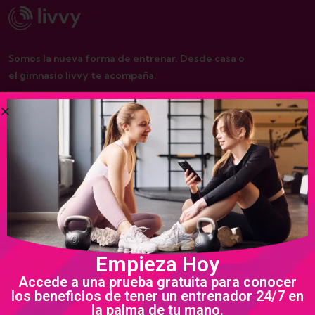
Somos la nueva forma de entrenar. Desde casa o
el gimnasio livvy te acompaña.
De interés
Nosotros
Programas
Política de privacidad
Empieza Hoy
Términos y condiciones
Accede a una prueba gratuita para conocer
los beneficios de tener un entrenador 24/7 en
la palma de tu mano.