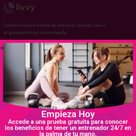
Somos la nueva forma de entrenar. Desde casa o
el gimnasio livvy te acompaña.
De interés
Nosotros
Programas
Política de privacidad
Empieza Hoy
Términos y condiciones
Accede a una prueba gratuita para conocer
los beneficios de tener un entrenador 24/7 en
la palma de tu mano.