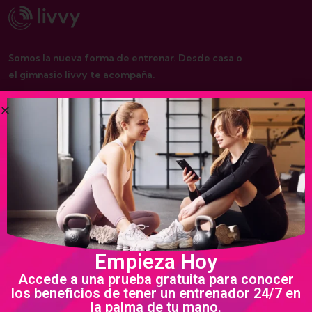
Somos la nueva forma de entrenar. Desde casa o
el gimnasio livvy te acompaña.
De interés
Nosotros
Programas
Política de privacidad
Empieza Hoy
Términos y condiciones
Accede a una prueba gratuita para conocer
los beneficios de tener un entrenador 24/7 en
la palma de tu mano.