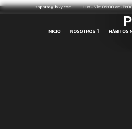
soporte@livvy.com
Lun - Vie: 09:00 am-19:0
P
INICIO
NOSOTROS
HÁBITOS 