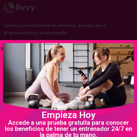
Somos la nueva forma de entrenar. Desde casa o
el gimnasio livvy te acompaña.
De interés
Nosotros
Programas
Política de privacidad
Empieza Hoy
Términos y condiciones
Accede a una prueba gratuita para conocer
los beneficios de tener un entrenador 24/7 en
la palma de tu mano.