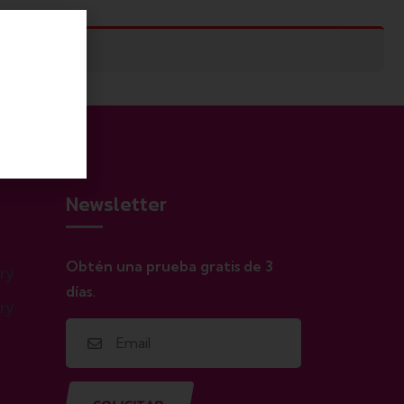
deos.
 de tener
Newsletter
Obtén una prueba gratis de 3
días.