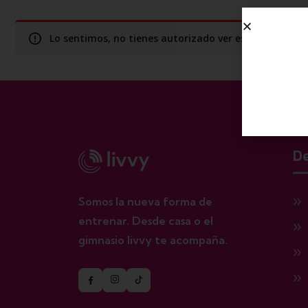
Lo sentimos, no tienes autorizado ver este contenid
Accede a
De
Somos la nueva forma de
entrenar. Desde casa o el
gimnasio livvy te acompaña.