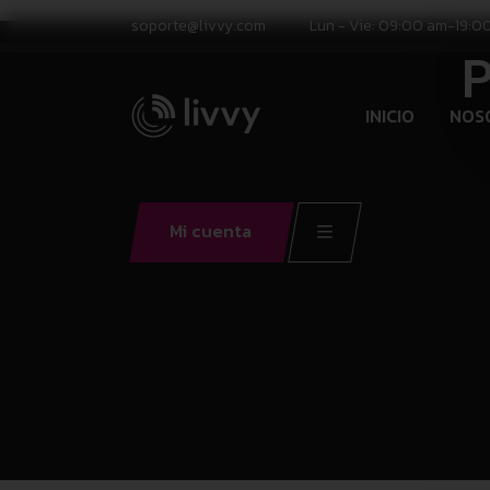
soporte@livvy.com
Lun - Vie: 09:00 am-19:0
P
INICIO
NOS
Mi cuenta