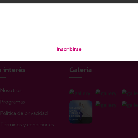
Empieza Hoy
o. Considera uno de nuestros programas para desbloquear los vi
 una prueba gratuita para conocer los beneficios
un entrenador 24/7 en la palma de tu mano.
Inscribirse
 interés
Galería
Nosotros
Programas
Política de privacidad
Términos y condiciones