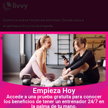
Somos la nueva forma de entrenar. Desde casa o
el gimnasio livvy te acompaña.
De interés
Nosotros
Programas
Política de privacidad
Empieza Hoy
Términos y condiciones
Accede a una prueba gratuita para conocer
los beneficios de tener un entrenador 24/7 en
la palma de tu mano.