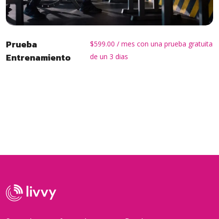
Prueba
$
599.00
/ mes con una prueba gratuita
Entrenamiento
de un 3 dias