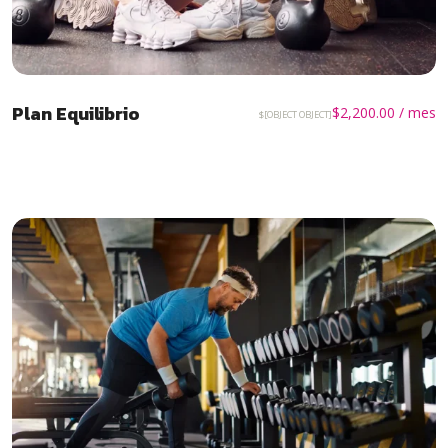
Plan Equilibrio
$
2,200.00
/ mes
$[OBJECT OBJECT]