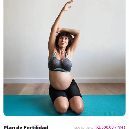
Plan de Fertilidad
$
2,500.00
/ mes
$[OBJECT OBJECT]