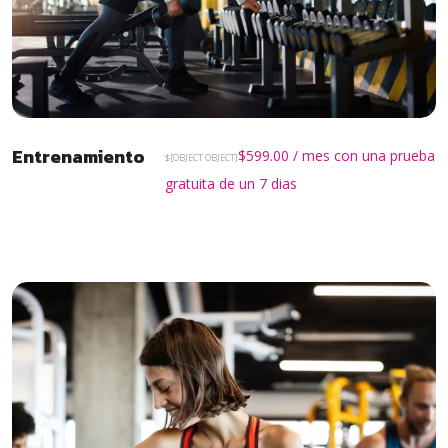
Entrenamiento
$
599.00
/ mes con una prueba
$[OBJECT OBJECT]
gratuita de un 7 dias