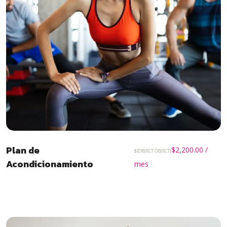
Plan de
$
2,200.00
/
$[OBJECT OBJECT]
Acondicionamiento
mes